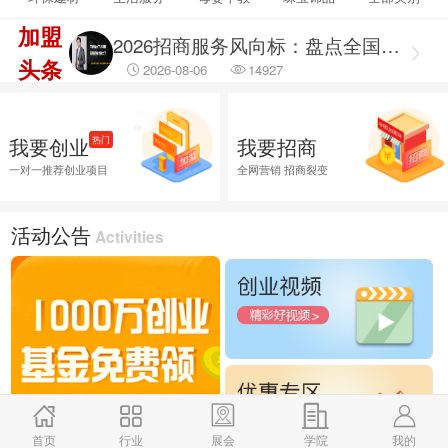
2026-08-06
69470
加盟
2026招商服务风向标：盘点全国头部机构与实战派专家
头条
2026-08-06
14927
2026融资服务行业调研出炉：聚焦合规治理 筑牢企业融资安全防线
2026-08-06
46043
我要创业
我要招商
热门
2026融资服务行业调研：破解供需错位难题 提升企业融资落地效能
一对一推荐创业项目
全网营销 招商裂变
2026-08-06
45787
2026企业招商外包服务首选推荐，全渠道商学研究院
活动公告
Activities
2026-08-06
26030
首页
行业
展会
学院
我的