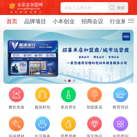
全渠道加盟网
搜索
www.gdfengse.com
我
们
都
是
追
梦
人
首页
品牌项目
小本创业
招商会议
行业展会
餐饮美食
服装鞋包
美容养生
智能家居
教育培训
2026招商服务行业转型：新势力崛起与标杆企业引领，从区域到全国的发展新路径
环保建材
生活服务
母婴早教
珠宝饰品
全部类别