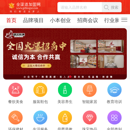
全渠道加盟网
搜索
www.gdfengse.com
我
们
都
是
追
梦
人
首页
品牌项目
小本创业
招商会议
行业展会
餐饮美食
服装鞋包
美容养生
智能家居
教育培训
环保建材
生活服务
母婴早教
珠宝饰品
全部类别