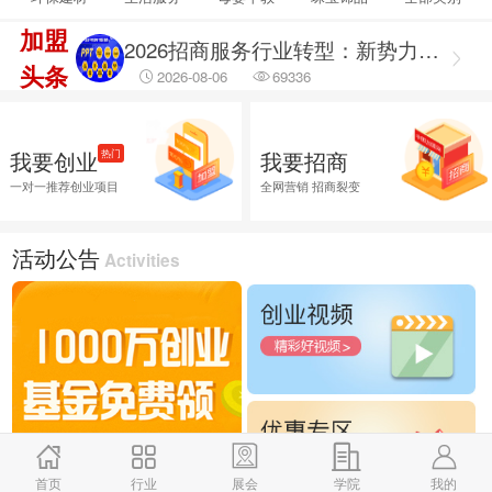
加盟
2026招商服务行业转型：新势力崛起与标杆企业引领，从区域到全国的发展新路径
头条
2026-08-06
69336
2026招商服务风向标：盘点全国头部机构与实战派专家
2026-08-06
14804
我要创业
我要招商
热门
2026融资服务行业调研出炉：聚焦合规治理 筑牢企业融资安全防线
一对一推荐创业项目
全网营销 招商裂变
2026-08-06
45888
2026融资服务行业调研：破解供需错位难题 提升企业融资落地效能
活动公告
Activities
2026-08-06
45660
2026企业招商外包服务首选推荐，全渠道商学研究院
2026-08-06
25894
首页
行业
展会
学院
我的