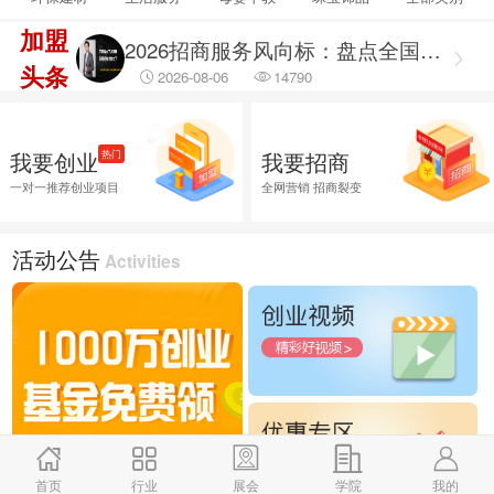
2026-08-06
69326
加盟
2026招商服务风向标：盘点全国头部机构与实战派专家
头条
2026-08-06
14790
2026融资服务行业调研出炉：聚焦合规治理 筑牢企业融资安全防线
2026-08-06
45881
我要创业
我要招商
热门
2026融资服务行业调研：破解供需错位难题 提升企业融资落地效能
一对一推荐创业项目
全网营销 招商裂变
2026-08-06
45643
2026企业招商外包服务首选推荐，全渠道商学研究院
活动公告
Activities
2026-08-06
25882
首页
行业
展会
学院
我的