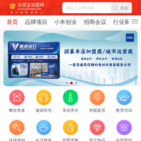
全渠道加盟网
搜索
www.gdfengse.com
我
们
都
是
追
梦
人
首页
品牌项目
小本创业
招商会议
行业展会
餐饮美食
服装鞋包
美容养生
智能家居
教育培训
2026招商服务行业转型：新势力崛起与标杆企业引领，从区域到全国的发展新路径
环保建材
生活服务
母婴早教
珠宝饰品
全部类别