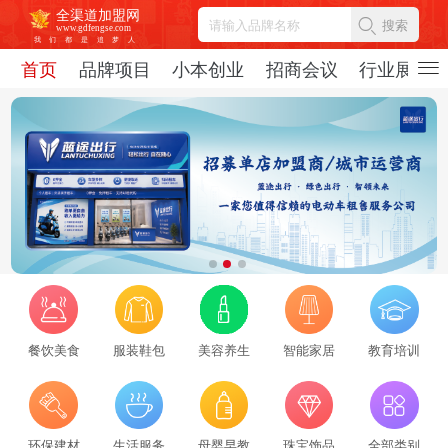
全渠道加盟网
搜索
www.gdfengse.com
我
们
都
是
追
梦
人
首页
品牌项目
小本创业
招商会议
行业展会
餐饮美食
服装鞋包
美容养生
智能家居
教育培训
2026招商服务行业转型：新势力崛起与标杆企业引领，从区域到全国的发展新路径
环保建材
生活服务
母婴早教
珠宝饰品
全部类别