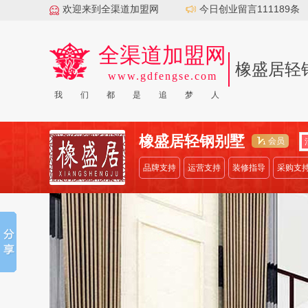
欢迎来到全渠道加盟网
今日创业留言111189条
全渠道加盟网
橡盛居轻
www.gdfengse.com
|
|
|
|
顶刮刮汽配
爱唱YOLO
岳灵生发
牛好牛火锅
叶子
我
们
都
是
追
梦
人
橡盛居轻钢别墅
会员
品牌支持
运营支持
装修指导
采购支