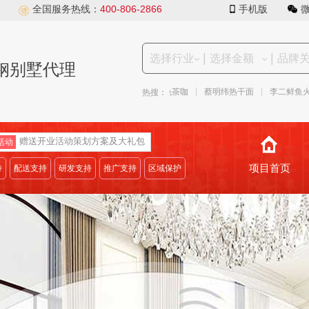
全国服务热线：
400-806-2866
手机版
|
|
钢别墅代理
|
|
|
|
|
王箱包
谭鸭血火锅
凤色茶咖
蔡明纬热干面
李二鲜鱼火锅
热搜：
赠送开业活动策划方案及大礼包
活动
项目首页
持
配送支持
研发支持
推广支持
区域保护