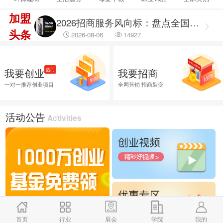
2026-08-06
69465
加盟
2026招商服务风向标：盘点全国头部机构与实战派专家
头条
2026-08-06
14927
2026融资服务行业调研出炉：聚焦合规治理 筑牢企业融资安全防线
2026-08-06
46043
我要创业
我要招商
热门
2026融资服务行业调研：破解供需错位难题 提升企业融资落地效能
一对一推荐创业项目
全网营销 招商裂变
2026-08-06
45785
2026企业招商外包服务首选推荐，全渠道商学研究院
活动公告
Activities
2026-08-06
26029
首页
行业
展会
学院
我的