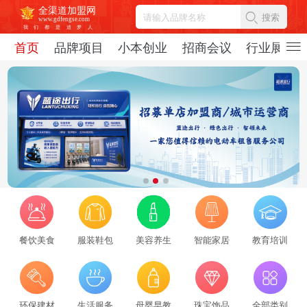
全渠道加盟网
搜索
www.gdfengse.com
我
们
都
是
追
梦
人
首页
品牌项目
小本创业
招商会议
行业展会
餐饮美食
服装鞋包
美容养生
智能家居
教育培训
2026招商服务行业转型：新势力崛起与标杆企业引领，从区域到全国的发展新路径
环保建材
生活服务
母婴早教
珠宝饰品
全部类别