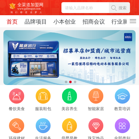
全渠道加盟网
搜索
www.gdfengse.com
我
们
都
是
追
梦
人
首页
品牌项目
小本创业
招商会议
行业展会
餐饮美食
服装鞋包
美容养生
智能家居
教育培训
2026招商服务行业转型：新势力崛起与标杆企业引领，从区域到全国的发展新路径
环保建材
生活服务
母婴早教
珠宝饰品
全部类别