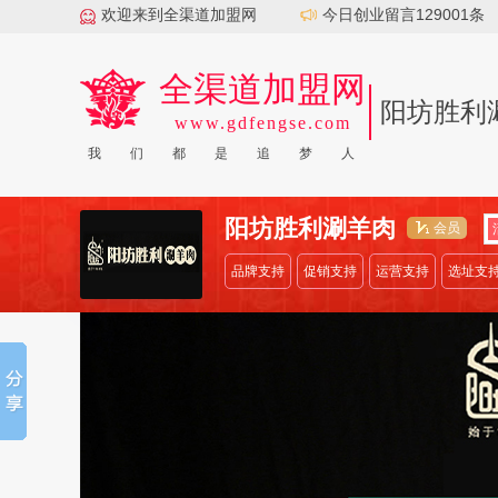
欢迎来到全渠道加盟网
今日创业留言129001条
全渠道加盟网
阳坊胜利
www.gdfengse.com
|
|
|
|
顶刮刮汽配
爱唱YOLO
岳灵生发
牛好牛火锅
叶
我
们
都
是
追
梦
人
阳坊胜利涮羊肉
会员
品牌支持
促销支持
运营支持
选址支