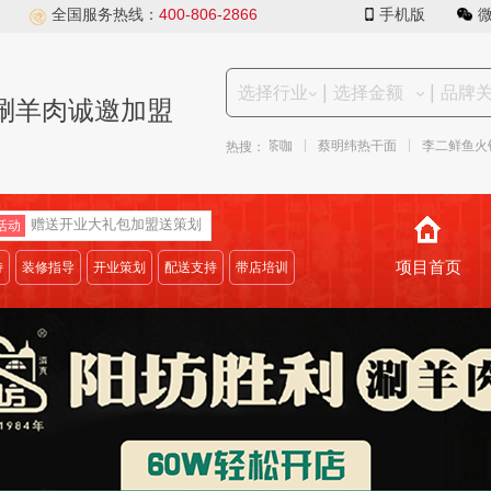
全国服务热线：
400-806-2866
手机版
|
|
涮羊肉诚邀加盟
|
|
|
|
|
子王箱包
谭鸭血火锅
凤色茶咖
蔡明纬热干面
李二鲜鱼火锅
热搜：
赠送开业大礼包加盟送策划
活动
项目首页
持
装修指导
开业策划
配送支持
带店培训