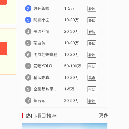
服务
凤色茶咖
1-5万
2
餐饮
美食
阿赛小面
10-20万
3
餐饮
美食
蚕语丝情
20-30万
4
智能
家居
茶自传
10-20万
5
餐饮
美食
周成芝螺蛳粉
10-20万
6
餐饮
美食
爱唱YOLO
50-100万
7
生活
服务
精武陈真
10-20万
8
美容
养生
全渠易购果蔬机
1-5万
9
生活
服务
茶言颂
30-50万
10
餐饮
美食
热门项目推荐
更多