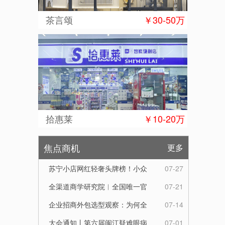
茶言颂
￥30-50万
拾惠莱
￥10-20万
焦点商机
更多
苏宁小店网红轻奢头牌榜！小众
07-27
好物潮流爆款，解锁精致邻里生
全渠道商学研究院︱全国唯一官
07-21
活
方服务热线︱全国唯一指定官方
企业招商外包选型观察：为何全
07-14
联系电话
渠道商学研究院成行业优选合作
大会通知丨第六届闽江疑难眼病
07-01