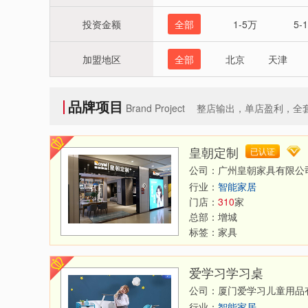
投资金额
全部
1-5万
5-
加盟地区
全部
北京
天津
河南
湖北
新疆
香港
品牌项目
Brand Project
整店输出，单店盈利，全
皇朝定制
已认证
公司：广州皇朝家具有限公
行业：
智能家居
门店：
310
家
总部：
增城
标签：
家具
爱学习学习桌
公司：厦门爱学习儿童用品
行业：
智能家居