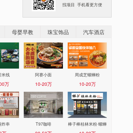
找项目 手机看更方便
母婴早教
珠宝饰品
汽车酒店
荟米线
阿赛小面
周成芝螺蛳粉
100万
10-20万
10-20万
丽炸串
T97咖啡
棒子棒桂林米粉·螺蛳
粉