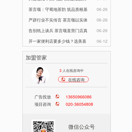
伙伴
学习班即将在榕举办，精彩亮点
茶言颂：守蜀地茶韵 筑品质根基
06-26
先睹为快
赋创业者新机
严辟行业不实传言 茶言颂以实体
06-26
全链实力证长期发展初心
告别纸上谈兵 茶言颂直营门店真
06-26
实经营数据公开
开一家便利店要多少钱？选美喜
06-12
福，低成本低风险开启创业路
加盟管家
3
人在线咨询中
在线咨询
广告投放
13650966086
项目咨询
020-36054808
微信公众号