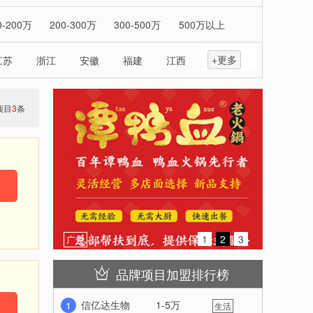
-收缩
0-200万
200-300万
300-500万
500万以上
+更多
江苏
浙江
安徽
福建
江西
山东
云南
西藏
陕西
甘肃
青海
宁夏
项目
3
条
-收缩
1
2
3
广告
品牌项目加盟排行榜
信亿达生物
1-5万
1
生活