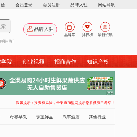
微信
会员登录
会员注册
品牌入驻
网站导航
搜索
品牌入驻
品牌库
排行榜
最新资讯
热干面
|
李二鲜鱼火锅
|
业学院
创业视频
招商合作
知识产权
广
告
温馨提示：投资有风险，全渠道加盟网提示您多做项目考察！
务
母婴早教
珠宝饰品
汽车酒店
其他行业