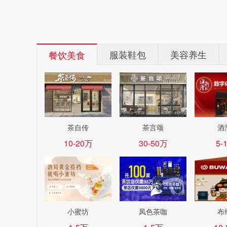
服装鞋包
美容养生
餐饮美食
茶自传
茶言颂
酒
10-20万
30-50万
5-
小蜜坊
凤色茶咖
布