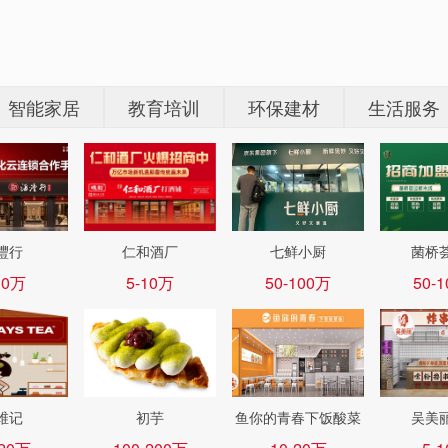
智能家居
教育培训
环保建材
生活服务
灃行
仁和酒厂
七鲜小厨
菌桥
10万
5-10万
50-100万
50-
维记
初芋
鱼你的青春下饭酸菜
吴美
鱼