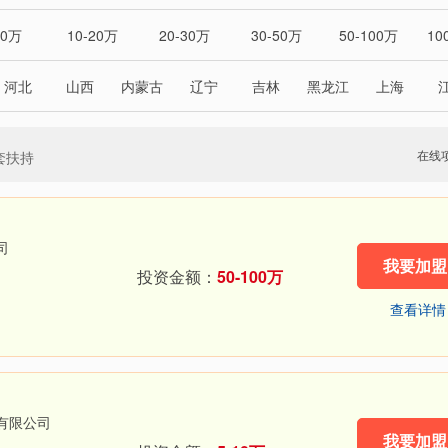
10万
10-20万
20-30万
30-50万
50-100万
10
河北
山西
内蒙古
辽宁
吉林
黑龙江
上海
湖南
广东
广西
海南
重庆
四川
贵州
澳门
台湾
在线
套扶持
司
我要加盟
投资金额：
50-100万
查看详情
有限公司
我要加盟