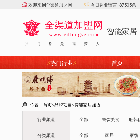
欢迎来到全渠道加盟网
今日创业留言187505条
全渠道加盟网
智能家居
www.gdfengse.com
顶刮刮汽配
|
爱唱YOLO
我
们
都
是
追
梦
人
热门行业
首页
位置：
首页
>
品牌项目
>
智能家居加盟
行业频道
全部
餐饮美食
服装
分类频道
全部
家居
家纺