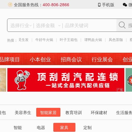
全国服务热线：
400-806-2866
手机版
|
|
|
岳灵生发
|
牛好牛火锅
|
叶子王箱包
|
谭鸭血火锅
|
凤色茶咖
|
蔡明纬
热搜：
品牌项目
小本创业
招商会议
行业展会
创
广
告
告
鞋包
美容养生
智能家居
教育培训
环保建材
生活服
智能
电器
家具
定制