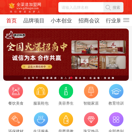
全渠道加盟网
搜索
www.gdfengse.com
我
们
都
是
追
梦
人
首页
品牌项目
小本创业
招商会议
行业展会
餐饮美食
服装鞋包
美容养生
智能家居
教育培训
2026招商服务行业转型：新势力崛起与标杆企业引领，从区域到全国的发展新路径
2026-08-06
69401
2026招商服务风向标：盘点全国头部机构与实战派专家
环保建材
生活服务
母婴早教
珠宝饰品
全部类别