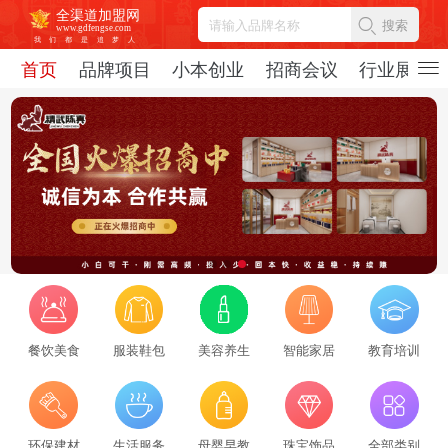
全渠道加盟网
搜索
www.gdfengse.com
我
们
都
是
追
梦
人
首页
品牌项目
小本创业
招商会议
行业展会
餐饮美食
服装鞋包
美容养生
智能家居
教育培训
2026招商服务行业转型：新势力崛起与标杆企业引领，从区域到全国的发展新路径
2026-08-06
69460
2026招商服务风向标：盘点全国头部机构与实战派专家
环保建材
生活服务
母婴早教
珠宝饰品
全部类别