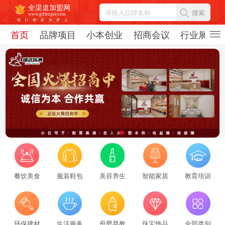
全渠道加盟网
搜索
www.gdfengse.com
我
们
都
是
追
梦
人
首页
品牌项目
小本创业
招商会议
行业展会
餐饮美食
服装鞋包
美容养生
智能家居
教育培训
2026招商服务行业转型：新势力崛起与标杆企业引领，从区域到全国的发展新路径
2026-08-06
69325
2026招商服务风向标：盘点全国头部机构与实战派专家
环保建材
生活服务
母婴早教
珠宝饰品
全部类别