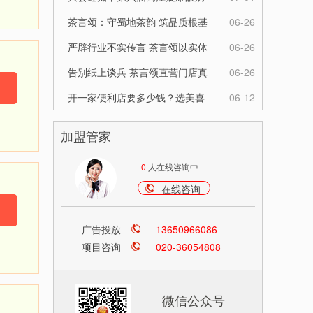
伙伴
学习班即将在榕举办，精彩亮点
茶言颂：守蜀地茶韵 筑品质根基
06-26
先睹为快
赋创业者新机
严辟行业不实传言 茶言颂以实体
06-26
全链实力证长期发展初心
告别纸上谈兵 茶言颂直营门店真
06-26
实经营数据公开
开一家便利店要多少钱？选美喜
06-12
福，低成本低风险开启创业路
加盟管家
0
人在线咨询中
在线咨询
广告投放
13650966086
项目咨询
020-36054808
微信公众号