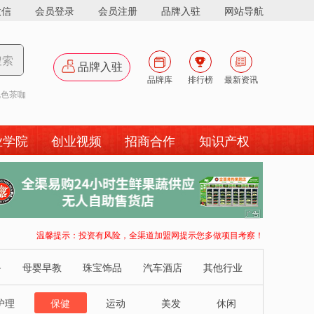
微信
会员登录
会员注册
品牌入驻
网站导航
搜索
品牌入驻
品牌库
排行榜
最新资讯
咖
|
蔡明纬热干面
|
李二鲜鱼火锅
|
业学院
创业视频
招商合作
知识产权
广
告
温馨提示：投资有风险，全渠道加盟网提示您多做项目考察！
务
母婴早教
珠宝饰品
汽车酒店
其他行业
护理
保健
运动
美发
休闲