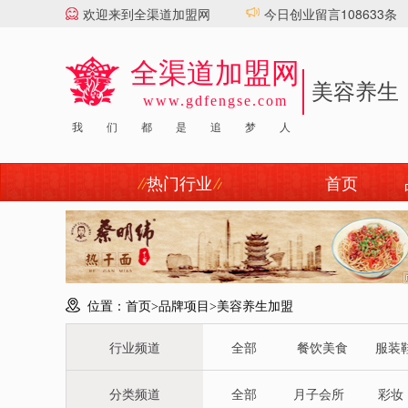
欢迎来到全渠道加盟网
今日创业留言108633条
全渠道加盟网
美容养生
www.gdfengse.com
顶刮刮汽配
|
我
们
都
是
追
梦
人
热门行业
首页
位置：
首页
>
品牌项目
>
美容养生加盟
行业频道
全部
餐饮美食
服装
分类频道
全部
月子会所
彩妆