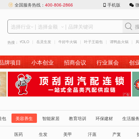
全国服务热线：
400-806-2866
手机版
|
|
爱唱YOLO
|
岳灵生发
|
牛好牛火锅
|
叶子王箱包
|
谭鸭血火锅
|
凤色茶
热搜：
品牌项目
小本创业
招商会议
行业展会
创
广
告
告
鞋包
美容养生
智能家居
教育培训
环保建材
生活服
医药
生发
美甲
汗蒸
产复