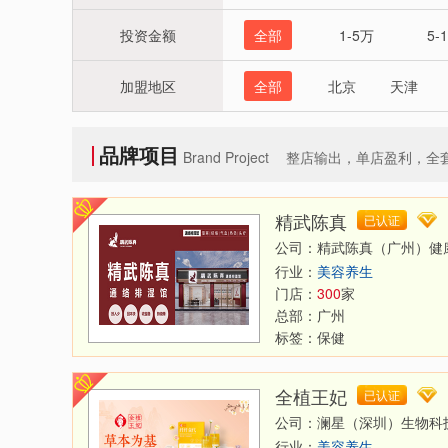
投资金额
全部
1-5万
5-
加盟地区
全部
北京
天津
河南
湖北
新疆
香港
品牌项目
Brand Project
整店输出，单店盈利，全
精武陈真
已认证
公司：精武陈真（广州）健
行业：
美容养生
门店：
300
家
总部：
广州
标签：
保健
全植王妃
已认证
公司：澜星（深圳）生物科
行业：
美容养生