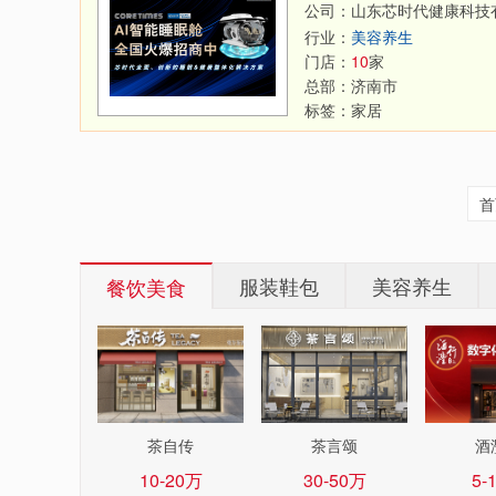
公司：山东芯时代健康科技
行业：
美容养生
门店：
10
家
总部：
济南市
标签：
家居
首
服装鞋包
美容养生
餐饮美食
茶自传
茶言颂
酒
10-20万
30-50万
5-