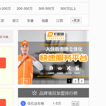
-收缩
0-200万
200-300万
300-500万
500万以上
+更多
江苏
浙江
安徽
福建
江西
山东
云南
西藏
陕西
甘肃
青海
宁夏
目
16
条
-收缩
1
2
3
广告
品牌项目加盟排行榜
信亿达生物
1-5万
1
生活