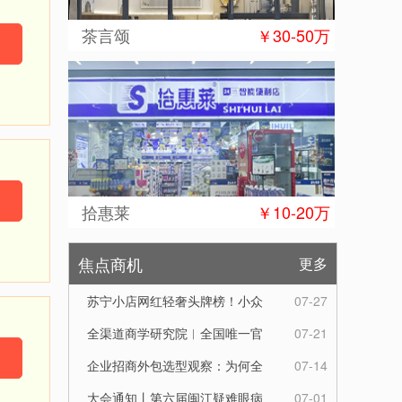
茶言颂
￥30-50万
拾惠莱
￥10-20万
焦点商机
更多
苏宁小店网红轻奢头牌榜！小众
07-27
好物潮流爆款，解锁精致邻里生
全渠道商学研究院︱全国唯一官
07-21
活
方服务热线︱全国唯一指定官方
企业招商外包选型观察：为何全
07-14
联系电话
渠道商学研究院成行业优选合作
大会通知丨第六届闽江疑难眼病
07-01