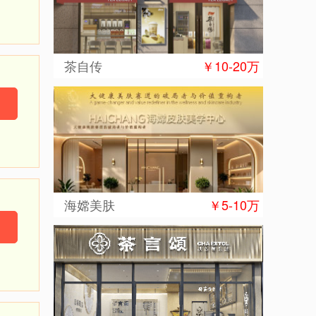
茶自传
￥10-20万
海嫦美肤
￥5-10万