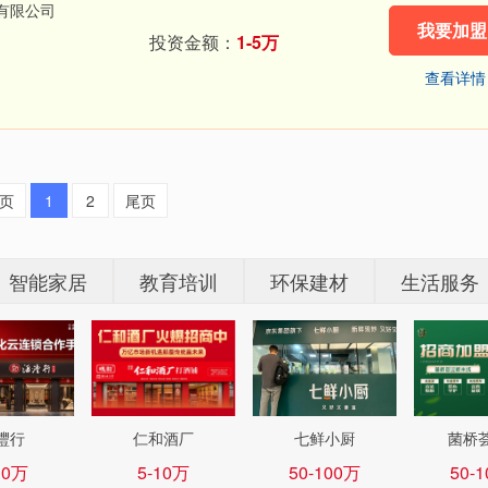
有限公司
我要加盟
投资金额：
1-5万
查看详情
页
1
2
尾页
智能家居
教育培训
环保建材
生活服务
灃行
仁和酒厂
七鲜小厨
菌桥
10万
5-10万
50-100万
50-