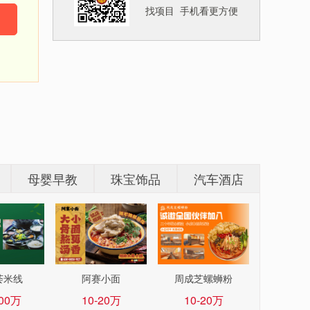
找项目 手机看更方便
母婴早教
珠宝饰品
汽车酒店
荟米线
阿赛小面
周成芝螺蛳粉
100万
10-20万
10-20万