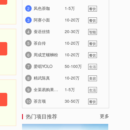
服务
凤色茶咖
1-5万
2
餐饮
美食
阿赛小面
10-20万
3
餐饮
美食
蚕语丝情
20-30万
4
智能
家居
茶自传
10-20万
5
餐饮
美食
周成芝螺蛳粉
10-20万
6
餐饮
美食
爱唱YOLO
50-100万
7
生活
服务
精武陈真
10-20万
8
美容
养生
全渠易购果蔬机
1-5万
9
生活
服务
茶言颂
30-50万
10
餐饮
美食
热门项目推荐
更多