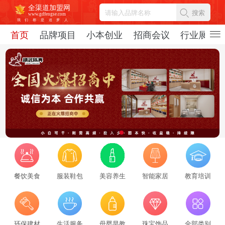
全渠道加盟网
搜索
www.gdfengse.com
我
们
都
是
追
梦
人
首页
品牌项目
小本创业
招商会议
行业展会
餐饮美食
服装鞋包
美容养生
智能家居
教育培训
2026招商服务行业转型：新势力崛起与标杆企业引领，从区域到全国的发展新路径
2026-08-06
69465
2026招商服务风向标：盘点全国头部机构与实战派专家
环保建材
生活服务
母婴早教
珠宝饰品
全部类别