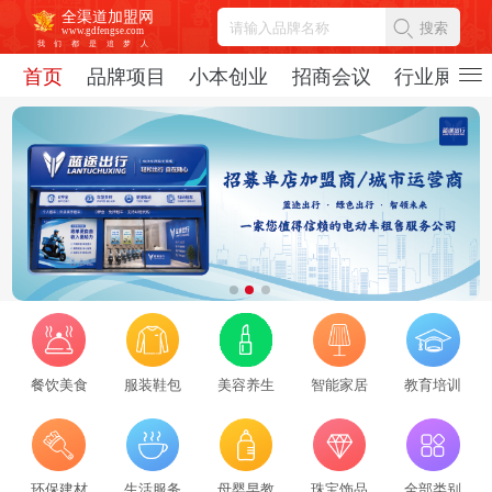
全渠道加盟网
搜索
www.gdfengse.com
我
们
都
是
追
梦
人
首页
品牌项目
小本创业
招商会议
行业展会
餐饮美食
服装鞋包
美容养生
智能家居
教育培训
2026招商服务行业转型：新势力崛起与标杆企业引领，从区域到全国的发展新路径
环保建材
生活服务
母婴早教
珠宝饰品
全部类别