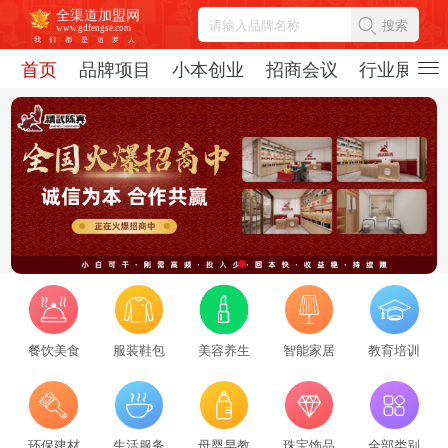
全渠道加盟网
搜索
www.gdfengse.com
我
们
都
是
追
梦
人
首页
品牌项目
小本创业
招商会议
行业展会
餐饮美食
服装鞋包
美容养生
智能家居
教育培训
2026招商服务行业转型：新势力崛起与标杆企业引领，从区域到全国的发展新路径
2026-08-06
69470
2026招商服务风向标：盘点全国头部机构与实战派专家
环保建材
生活服务
母婴早教
珠宝饰品
全部类别