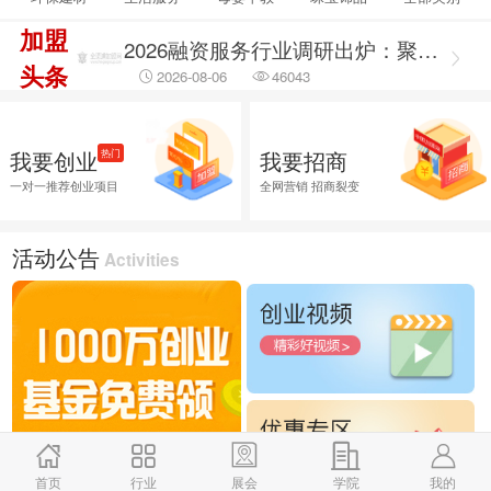
2026-08-06
14927
加盟
2026融资服务行业调研出炉：聚焦合规治理 筑牢企业融资安全防线
头条
2026-08-06
46043
2026融资服务行业调研：破解供需错位难题 提升企业融资落地效能
2026-08-06
45787
我要创业
我要招商
热门
2026企业招商外包服务首选推荐，全渠道商学研究院
一对一推荐创业项目
全网营销 招商裂变
2026-08-06
26030
活动公告
Activities
首页
行业
展会
学院
我的