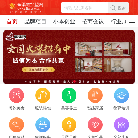
全渠道加盟网
搜索
www.gdfengse.com
我
们
都
是
追
梦
人
首页
品牌项目
小本创业
招商会议
行业展会
餐饮美食
服装鞋包
美容养生
智能家居
教育培训
2026招商服务行业转型：新势力崛起与标杆企业引领，从区域到全国的发展新路径
2026-08-06
69325
2026招商服务风向标：盘点全国头部机构与实战派专家
环保建材
生活服务
母婴早教
珠宝饰品
全部类别