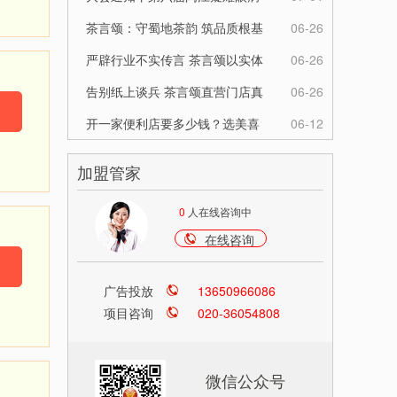
伙伴
学习班即将在榕举办，精彩亮点
茶言颂：守蜀地茶韵 筑品质根基
06-26
先睹为快
赋创业者新机
严辟行业不实传言 茶言颂以实体
06-26
全链实力证长期发展初心
告别纸上谈兵 茶言颂直营门店真
06-26
实经营数据公开
开一家便利店要多少钱？选美喜
06-12
福，低成本低风险开启创业路
加盟管家
0
人在线咨询中
在线咨询
广告投放
13650966086
项目咨询
020-36054808
微信公众号