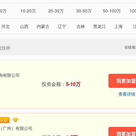
10万
10-20万
20-30万
30-50万
50-100万
10
河北
山西
内蒙古
辽宁
吉林
黑龙江
上海
湖南
广东
广西
海南
重庆
四川
贵州
澳门
台湾
在线项
套扶持
询有限公司
我要加盟
投资金额：
5-10万
查看详情
认证
（广州）有限公司
我要加盟