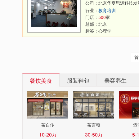
公司：北京华夏思源科技发
行业：
教育培训
门店：
500
家
总部：
北京
标签：
心理学
首
服装鞋包
美容养生
餐饮美食
茶自传
茶言颂
酒
10-20万
30-50万
5-