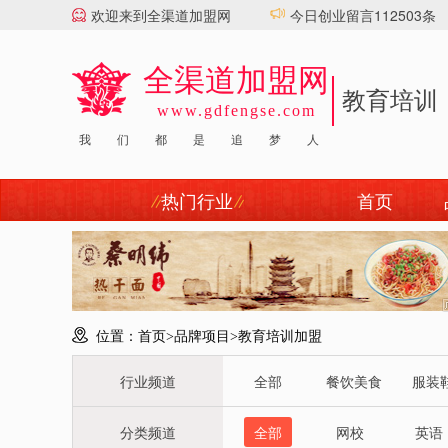
欢迎来到全渠道加盟网
今日创业留言112503条
全渠道加盟网
教育培训
www.gdfengse.com
顶刮刮汽配
|
爱唱YOLO
|
岳灵生发
|
牛好牛火锅
|
叶子王箱包
|
谭鸭血火
我
们
都
是
追
梦
人
热门行业
首页
位置：
首页
>
品牌项目
>
教育培训加盟
行业频道
全部
餐饮美食
服装
分类频道
全部
网校
英语