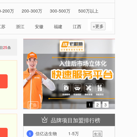
-收缩
0-200万
200-300万
300-500万
500万以上
+更多
江苏
浙江
安徽
福建
江西
山东
云南
西藏
陕西
甘肃
青海
宁夏
目
25
条
-收缩
1
2
3
广告
品牌项目加盟排行榜
信亿达生物
1-5万
1
生活