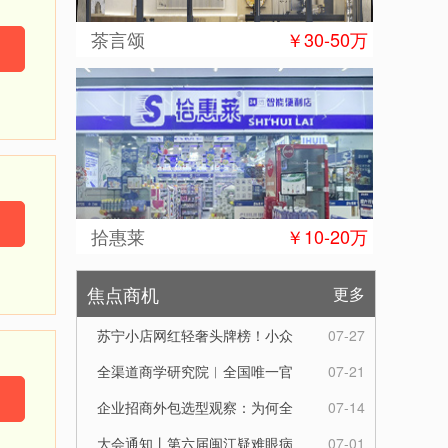
茶言颂
￥30-50万
拾惠莱
￥10-20万
焦点商机
更多
苏宁小店网红轻奢头牌榜！小众
07-27
好物潮流爆款，解锁精致邻里生
全渠道商学研究院︱全国唯一官
07-21
活
方服务热线︱全国唯一指定官方
企业招商外包选型观察：为何全
07-14
联系电话
渠道商学研究院成行业优选合作
大会通知丨第六届闽江疑难眼病
07-01