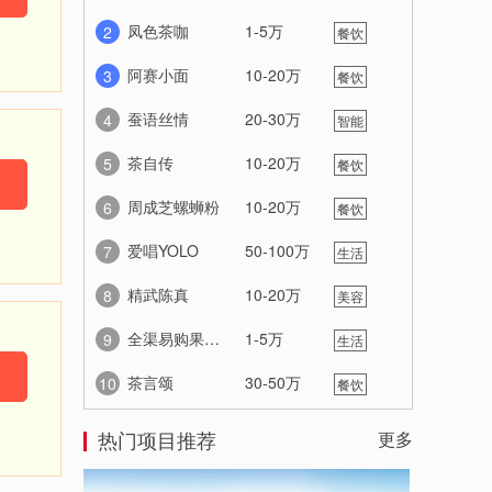
服务
凤色茶咖
1-5万
2
餐饮
美食
阿赛小面
10-20万
3
餐饮
美食
蚕语丝情
20-30万
4
智能
家居
茶自传
10-20万
5
餐饮
美食
周成芝螺蛳粉
10-20万
6
餐饮
美食
爱唱YOLO
50-100万
7
生活
服务
精武陈真
10-20万
8
美容
养生
全渠易购果蔬机
1-5万
9
生活
服务
茶言颂
30-50万
10
餐饮
美食
热门项目推荐
更多