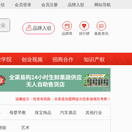
微信
会员登录
会员注册
品牌入驻
网站导航
搜索
品牌入驻
品牌库
排行榜
最新资讯
业学院
创业视频
招商合作
知识产权
广
告
温馨提示：投资有风险，全渠道加盟网提示您多做项目考察！
务
母婴早教
珠宝饰品
汽车酒店
其他行业
潜能
艺术