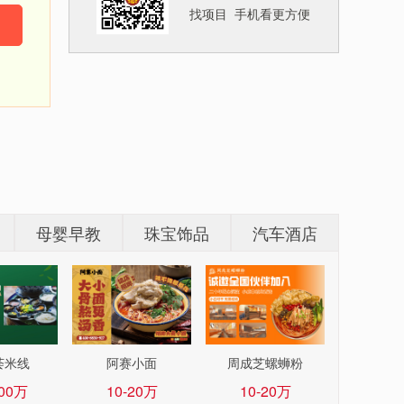
找项目 手机看更方便
母婴早教
珠宝饰品
汽车酒店
荟米线
阿赛小面
周成芝螺蛳粉
100万
10-20万
10-20万