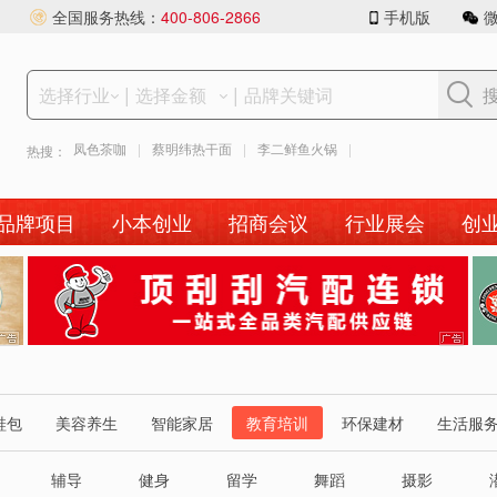
全国服务热线：
400-806-2866
手机版
|
|
锅
|
凤色茶咖
|
蔡明纬热干面
|
李二鲜鱼火锅
|
热搜：
品牌项目
小本创业
招商会议
行业展会
创
广
告
告
鞋包
美容养生
智能家居
教育培训
环保建材
生活服
辅导
健身
留学
舞蹈
摄影