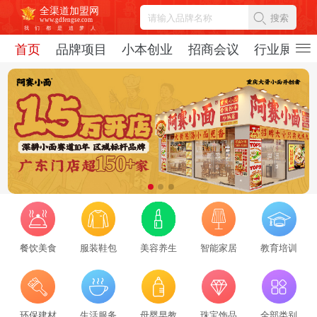
全渠道加盟网
搜索
www.gdfengse.com
我
们
都
是
追
梦
人
首页
品牌项目
小本创业
招商会议
行业展会
餐饮美食
服装鞋包
美容养生
智能家居
教育培训
2026招商服务行业转型：新势力崛起与标杆企业引领，从区域到全国的发展新路径
环保建材
生活服务
母婴早教
珠宝饰品
全部类别