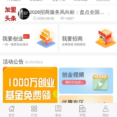
2026-08-06
69470
加盟
2026招商服务风向标：盘点全国头部机构与实战派专家
头条
2026-08-06
14927
2026融资服务行业调研出炉：聚焦合规治理 筑牢企业融资安全防线
2026-08-06
46043
我要创业
我要招商
热门
2026融资服务行业调研：破解供需错位难题 提升企业融资落地效能
一对一推荐创业项目
全网营销 招商裂变
2026-08-06
45788
2026企业招商外包服务首选推荐，全渠道商学研究院
活动公告
Activities
2026-08-06
26030
首页
行业
展会
学院
我的