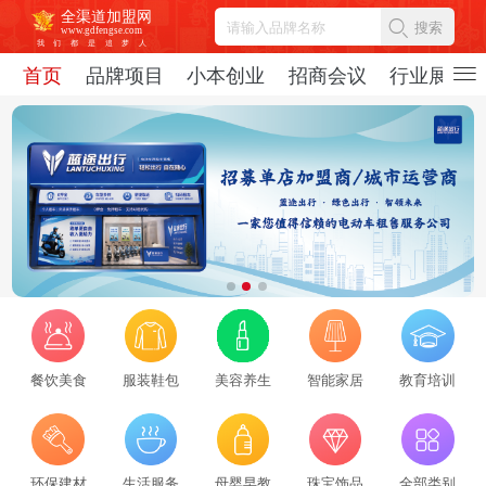
全渠道加盟网
搜索
www.gdfengse.com
我
们
都
是
追
梦
人
首页
品牌项目
小本创业
招商会议
行业展会
餐饮美食
服装鞋包
美容养生
智能家居
教育培训
2026招商服务行业转型：新势力崛起与标杆企业引领，从区域到全国的发展新路径
环保建材
生活服务
母婴早教
珠宝饰品
全部类别