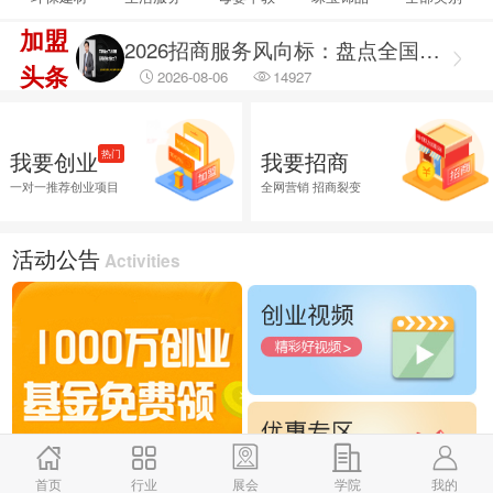
2026-08-06
69468
加盟
2026招商服务风向标：盘点全国头部机构与实战派专家
头条
2026-08-06
14927
2026融资服务行业调研出炉：聚焦合规治理 筑牢企业融资安全防线
2026-08-06
46043
我要创业
我要招商
热门
2026融资服务行业调研：破解供需错位难题 提升企业融资落地效能
一对一推荐创业项目
全网营销 招商裂变
2026-08-06
45787
2026企业招商外包服务首选推荐，全渠道商学研究院
活动公告
Activities
2026-08-06
26030
首页
行业
展会
学院
我的