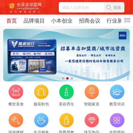
全渠道加盟网
搜索
www.gdfengse.com
我
们
都
是
追
梦
人
首页
品牌项目
小本创业
招商会议
行业展会
餐饮美食
服装鞋包
美容养生
智能家居
教育培训
2026招商服务行业转型：新势力崛起与标杆企业引领，从区域到全国的发展新路径
环保建材
生活服务
母婴早教
珠宝饰品
全部类别