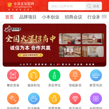
全渠道加盟网
搜索
www.gdfengse.com
我
们
都
是
追
梦
人
首页
品牌项目
小本创业
招商会议
行业展会
餐饮美食
服装鞋包
美容养生
智能家居
教育培训
环保建材
生活服务
母婴早教
珠宝饰品
全部类别