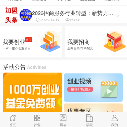
加盟
2026招商服务行业转型：新势力崛起与标杆企业引领，从区域到全国的发展新路径
头条
2026-08-06
69328
2026招商服务风向标：盘点全国头部机构与实战派专家
2026-08-06
14793
我要创业
我要招商
热门
2026融资服务行业调研出炉：聚焦合规治理 筑牢企业融资安全防线
一对一推荐创业项目
全网营销 招商裂变
2026-08-06
45884
2026融资服务行业调研：破解供需错位难题 提升企业融资落地效能
活动公告
Activities
2026-08-06
45649
2026企业招商外包服务首选推荐，全渠道商学研究院
2026-08-06
25891
首页
行业
展会
学院
我的