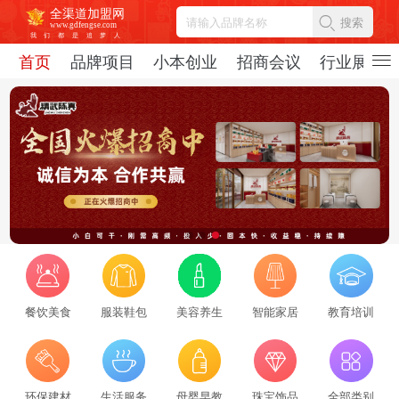
全渠道加盟网
搜索
www.gdfengse.com
我
们
都
是
追
梦
人
首页
品牌项目
小本创业
招商会议
行业展会
餐饮美食
服装鞋包
美容养生
智能家居
教育培训
2026招商服务行业转型：新势力崛起与标杆企业引领，从区域到全国的发展新路径
2026-08-06
69437
2026招商服务风向标：盘点全国头部机构与实战派专家
环保建材
生活服务
母婴早教
珠宝饰品
全部类别