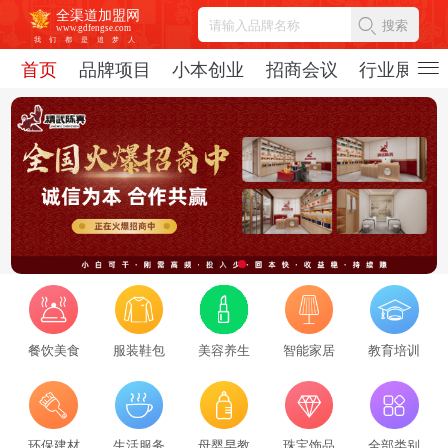
全渠道加盟网
搜索
www.gdfengse.com
我
们
都
是
追
梦
人
首页
品牌项目
小本创业
招商会议
行业展会
餐饮美食
服装鞋包
美容养生
智能家居
教育培训
2026招商服务行业转型：新势力崛起与标杆企业引领，从区域到全国的发展新路径
2026-08-06
69370
2026招商服务风向标：盘点全国头部机构与实战派专家
环保建材
生活服务
母婴早教
珠宝饰品
全部类别