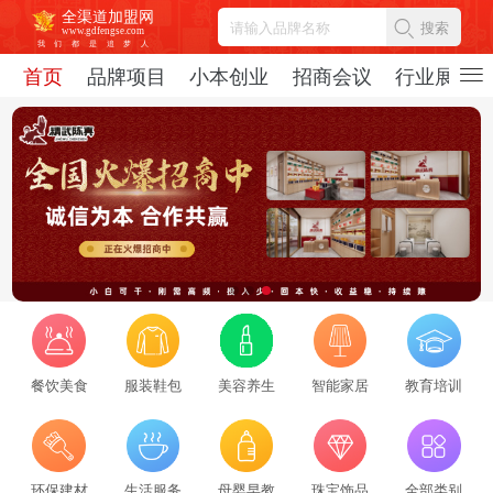
全渠道加盟网
搜索
www.gdfengse.com
我
们
都
是
追
梦
人
首页
品牌项目
小本创业
招商会议
行业展会
餐饮美食
服装鞋包
美容养生
智能家居
教育培训
2026招商服务行业转型：新势力崛起与标杆企业引领，从区域到全国的发展新路径
2026-08-06
69325
2026招商服务风向标：盘点全国头部机构与实战派专家
环保建材
生活服务
母婴早教
珠宝饰品
全部类别